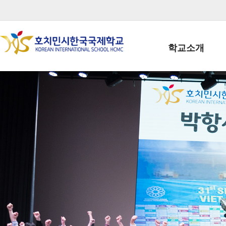
학교소개
학교장인사말
학생회장인사말
학교상징
학교연혁
학교 CI
교직원현황
학생현황
위치/전화
전경사진