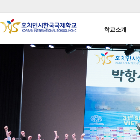
학교소개
학교장인사말
학생회장인사말
학교상징
학교연혁
학교 CI
교직원현황
학생현황
위치/전화
전경사진