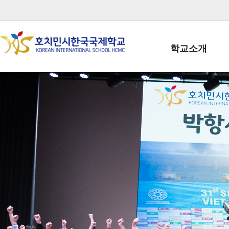
학교소개
학교장인사말
학생회장인사말
학교상징
학교연혁
학교 CI
교직원현황
학생현황
위치/전화
전경사진