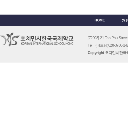
HOME
개
[72908] 21 Tan Phu St
Tel
: (베트남)028-3780-142
Copyright 호치민시한국국제학