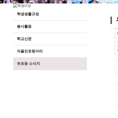
학생생활규정
봉사활동
학교신문
자율진로동아리
유초등 소식지