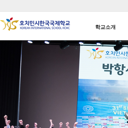
학교소개
학교장인사말
학생회장인사말
학교상징
학교연혁
학교 CI
교직원현황
학생현황
위치/전화
전경사진