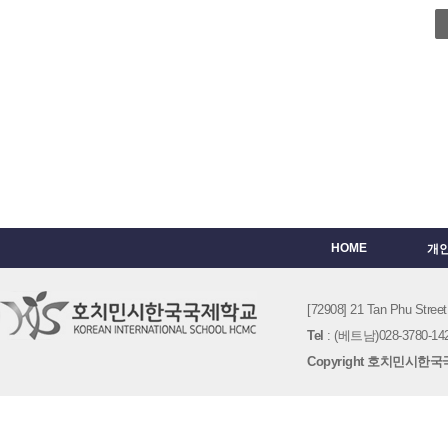
HOME
개
[72908] 21 Tan Phu St
Tel
: (베트남)028-3780-142
Copyright 호치민시한국국제학