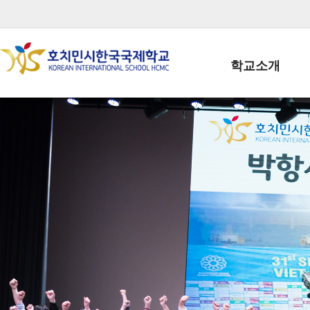
학교소개
학교장인사말
학생회장인사말
학교상징
학교연혁
학교 CI
교직원현황
학생현황
위치/전화
전경사진