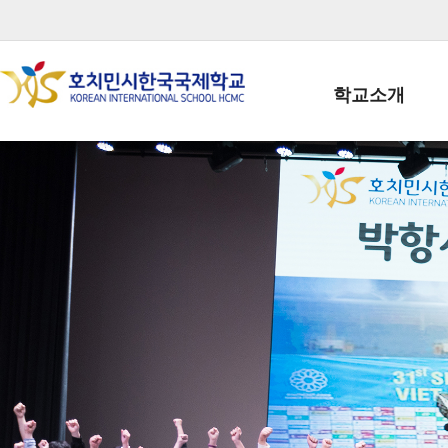
학교소개
학교장인사말
학생회장인사말
학교상징
학교연혁
학교 CI
교직원현황
학생현황
위치/전화
전경사진