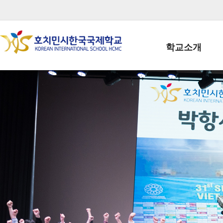
학교소개
학교장인사말
학생회장인사말
학교상징
학교연혁
학교 CI
교직원현황
학생현황
위치/전화
전경사진