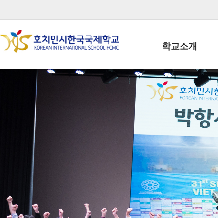
학교소개
학교장인사말
학생회장인사말
학교상징
학교연혁
학교 CI
교직원현황
학생현황
위치/전화
전경사진