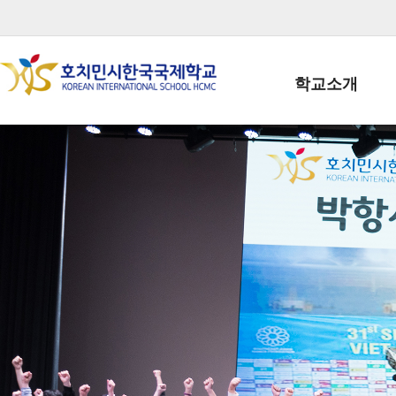
학교소개
학교장인사말
학생회장인사말
학교상징
학교연혁
학교 CI
교직원현황
학생현황
위치/전화
전경사진