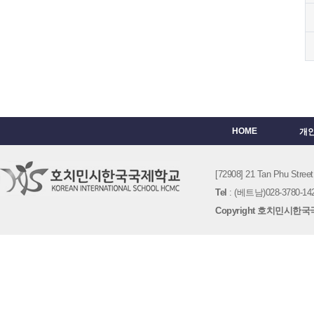
HOME
개
[72908] 21 Tan Phu St
Tel
: (베트남)028-3780-142
Copyright 호치민시한국국제학