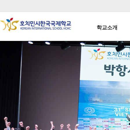
학교소개
학교장인사말
학생회장인사말
학교상징
학교연혁
학교 CI
교직원현황
학생현황
위치/전화
전경사진