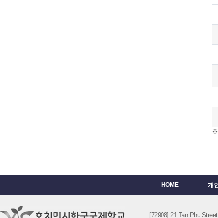
※
HOME
개
[72908] 21 Tan Phu St