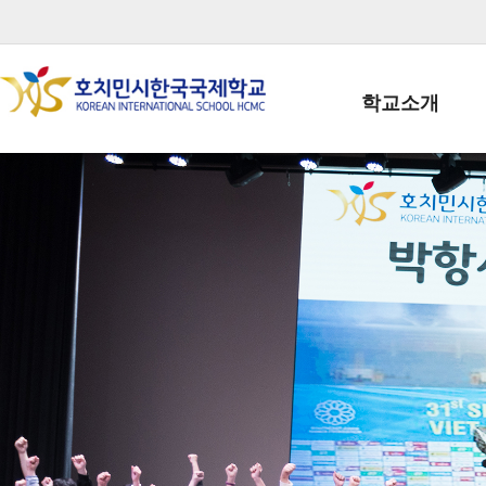
학교소개
학교장인사말
학생회장인사말
학교상징
학교연혁
학교 CI
교직원현황
학생현황
위치/전화
전경사진