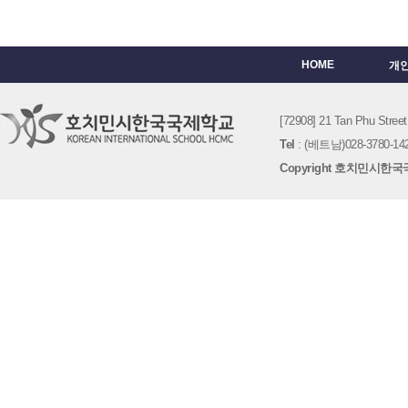
HOME
개
[72908] 21 Tan Phu St
Tel
: (베트남)028-3780-142
Copyright 호치민시한국국제학