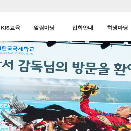
KIS교육
알림마당
입학안내
학생마당
교육목표
공지사항
전편입 전형 안내
학생생활규정
교육과정
가정통신문
전편입 공지사항
봉사활동
학사일정
납부금 안내
전-편입 서류양식
학교신문
일과시간표
주간학습안내
전출 안내
자율진로동아
재외교육기관장
스쿨버스 운행 안내
입학금/수업료
유초등 소식지
성과평가자료
급식안내
교복구입안내
서식자료실
정보공개
학부모방