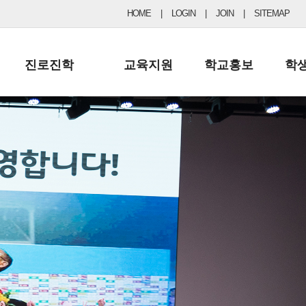
HOME
|
LOGIN
|
JOIN
|
SITEMAP
진로진학
교육지원
학교홍보
학
공지사항 및 입시자료
행정실
보도자료
초등
진로교육
학교 이사회
협력기관현황
중등
드림레터
학교운영위원회
포토갤러리
리
학교발전기금
학교 브로셔
학교건축기금
학교 홍보채널