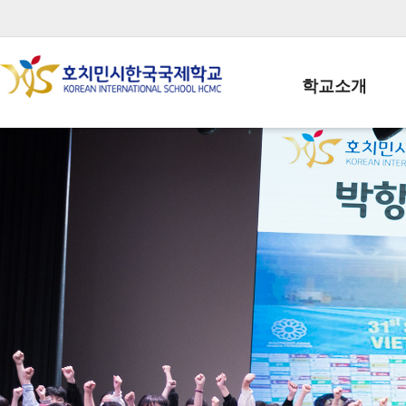
학교소개
학교장인사말
학생회장인사말
학교상징
학교연혁
학교 CI
교직원현황
학생현황
위치/전화
전경사진