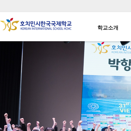
학교소개
학교장인사말
학생회장인사말
학교상징
학교연혁
학교 CI
교직원현황
학생현황
위치/전화
전경사진