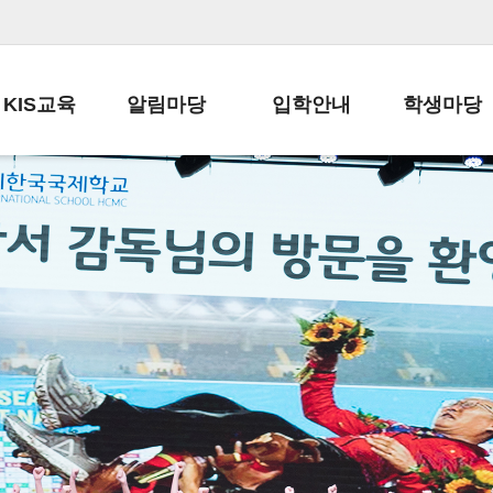
KIS교육
알림마당
입학안내
학생마당
교육목표
공지사항
전편입 전형 안내
학생생활규정
교육과정
가정통신문
전편입 공지사항
봉사활동
학사일정
납부금 안내
전-편입 서류양식
학교신문
일과시간표
주간학습안내
전출 안내
자율진로동아
재외교육기관장
스쿨버스 운행 안내
입학금/수업료
유초등 소식지
성과평가자료
급식안내
교복구입안내
서식자료실
정보공개
학부모방