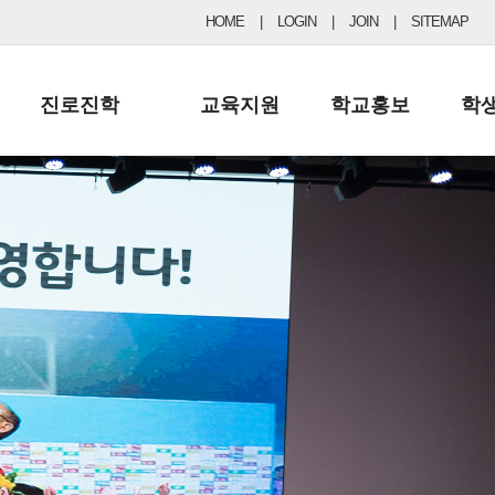
HOME
|
LOGIN
|
JOIN
|
SITEMAP
진로진학
교육지원
학교홍보
학
공지사항 및 입시자료
행정실
보도자료
초등
진로교육
학교 이사회
협력기관현황
중등
드림레터
학교운영위원회
포토갤러리
리
학교발전기금
학교 브로셔
학교건축기금
학교 홍보채널