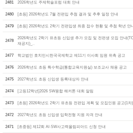
2481
2026학년도 주제학술포럼 대회 안내
2480
[초등] 2026학년도 7월 전편입 추첨 결과 및 추후 일정 안내
2479
[초등] 2026학년도 2학기 전편입생 최종 접수 현황 및 추첨 학년 안
2026학년도 2학기 유초등 신입생 추가 모집 및 전편생 모집 안내(T
2478
재공지)_..
2477
학교법인 호치민시한국국제학교 제11기 이사회 임원 위촉 공고
2476
2026학년도 초등 특수학급(통합교육지원실) 보조교사 채용 공고
2475
2027학년도 초등 신입생 등록대상자 안내
2474
[고등12학년]2026 SW융합 해커톤 대회 알림
2473
[초등] 2026학년도 2학기 유초등 전편입 계획 및 모집인원 공고(1차)
2472
2027학년도 초등 신입생 입학전형 지원 자격 안내
2471
[초중등] 제12회 AI·SW사고력올림피아드 신청 안내