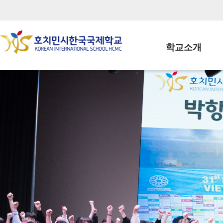
학교소개
학교장인사말
학생회장인사말
학교상징
학교연혁
학교 CI
교직원현황
학생현황
위치/전화
전경사진