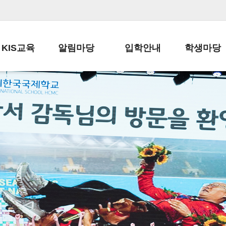
KIS교육
알림마당
입학안내
학생마당
교육목표
공지사항
전편입 전형 안내
학생생활규정
교육과정
가정통신문
전편입 공지사항
봉사활동
학사일정
납부금 안내
전-편입 서류양식
학교신문
일과시간표
주간학습안내
전출 안내
자율진로동아
재외교육기관장
스쿨버스 운행 안내
입학금/수업료
유초등 소식지
성과평가자료
급식안내
교복구입안내
서식자료실
정보공개
학부모방