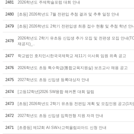
2481
2026학년도 주제학술포럼 대회 안내
2480
[초등] 2026학년도 7월 전편입 추첨 결과 및 추후 일정 안내
2479
[초등] 2026학년도 2학기 전편입생 최종 접수 현황 및 추첨 학년 안
2026학년도 2학기 유초등 신입생 추가 모집 및 전편생 모집 안내(T
2478
재공지)_..
2477
학교법인 호치민시한국국제학교 제11기 이사회 임원 위촉 공고
2476
2026학년도 초등 특수학급(통합교육지원실) 보조교사 채용 공고
2475
2027학년도 초등 신입생 등록대상자 안내
2474
[고등12학년]2026 SW융합 해커톤 대회 알림
2473
[초등] 2026학년도 2학기 유초등 전편입 계획 및 모집인원 공고(1차)
2472
2027학년도 초등 신입생 입학전형 지원 자격 안내
2471
[초중등] 제12회 AI·SW사고력올림피아드 신청 안내