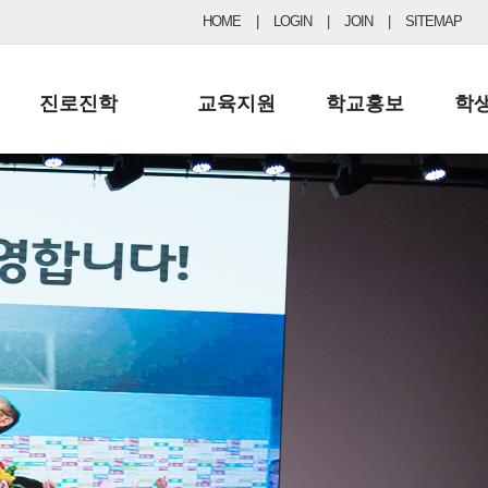
HOME
|
LOGIN
|
JOIN
|
SITEMAP
진로진학
교육지원
학교홍보
학
공지사항 및 입시자료
행정실
보도자료
초등
진로교육
학교 이사회
협력기관현황
중등
드림레터
학교운영위원회
포토갤러리
리
학교발전기금
학교 브로셔
학교건축기금
학교 홍보채널