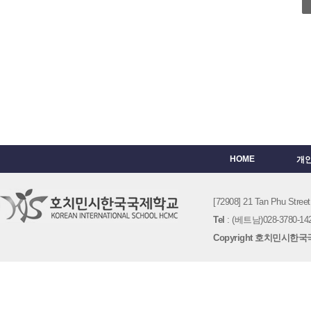
HOME
개
[72908] 21 Tan Phu St
Tel
: (베트남)028-3780-142
Copyright 호치민시한국국제학