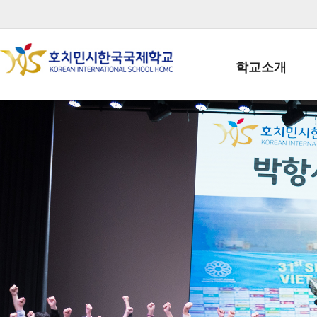
학교소개
학교장인사말
학생회장인사말
학교상징
학교연혁
학교 CI
교직원현황
학생현황
위치/전화
전경사진