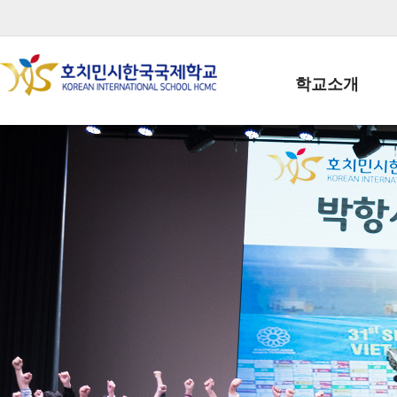
학교소개
학교장인사말
학생회장인사말
학교상징
학교연혁
학교 CI
교직원현황
학생현황
위치/전화
전경사진