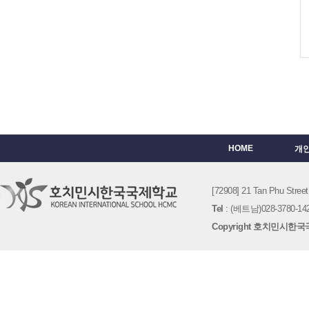
HOME
개
[72908] 21 Tan Phu St
Tel
: (베트남)028-3780-142
Copyright 호치민시한국국제학