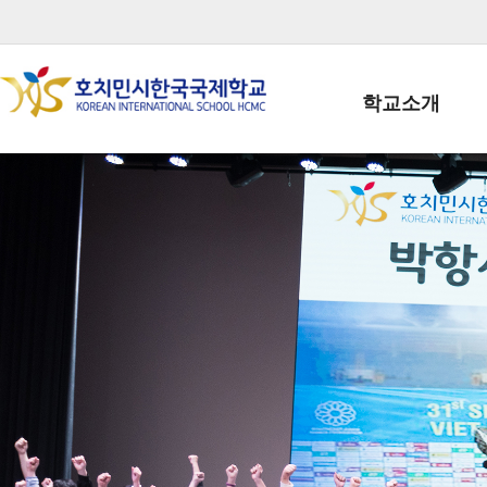
학교소개
학교장인사말
학생회장인사말
학교상징
학교연혁
학교 CI
교직원현황
학생현황
위치/전화
전경사진