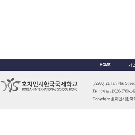
HOME
개
[72908] 21 Tan Phu St
Tel
: (베트남)028-3780-142
Copyright 호치민시한국국제학