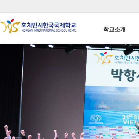
학교소개
학교장인사말
학생회장인사말
학교상징
학교연혁
학교 CI
교직원현황
학생현황
위치/전화
전경사진