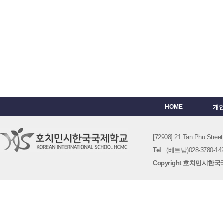
HOME
개
[72908] 21 Tan Phu St
Tel
: (베트남)028-3780-142
Copyright 호치민시한국국제학