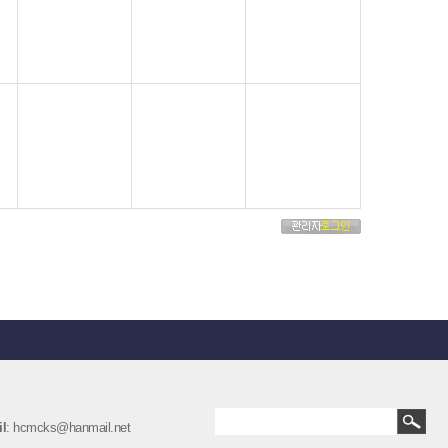
l
: hcmcks@hanmail.net