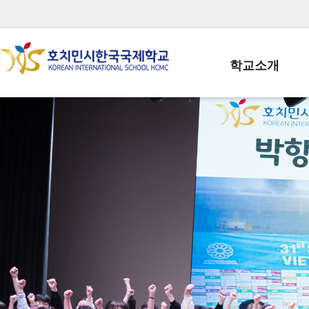
학교소개
학교장인사말
학생회장인사말
학교상징
학교연혁
학교 CI
교직원현황
학생현황
위치/전화
전경사진