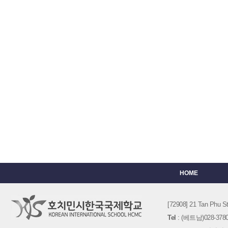
HOME
[72908] 21 Tan Phu
Tel
: (베트남)028-3780-