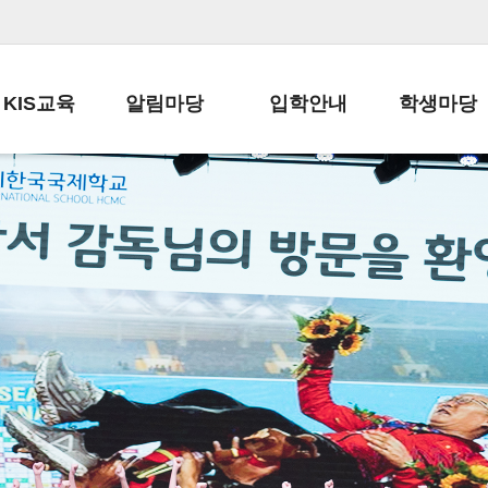
KIS교육
알림마당
입학안내
학생마당
교육목표
공지사항
전편입 전형 안내
학생생활규정
교육과정
가정통신문
전편입 공지사항
봉사활동
학사일정
납부금 안내
전-편입 서류양식
학교신문
일과시간표
주간학습안내
전출 안내
자율진로동아
재외교육기관장
스쿨버스 운행 안내
입학금/수업료
유초등 소식지
성과평가자료
급식안내
교복구입안내
서식자료실
정보공개
학부모방