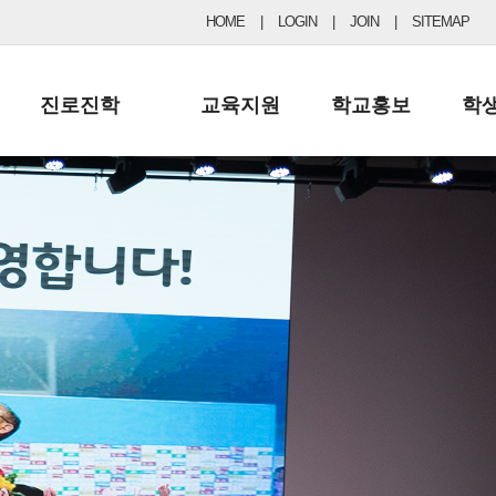
HOME
|
LOGIN
|
JOIN
|
SITEMAP
진로진학
교육지원
학교홍보
학
공지사항 및 입시자료
행정실
보도자료
초등
진로교육
학교 이사회
협력기관현황
중등
드림레터
학교운영위원회
포토갤러리
리
학교발전기금
학교 브로셔
학교건축기금
학교 홍보채널