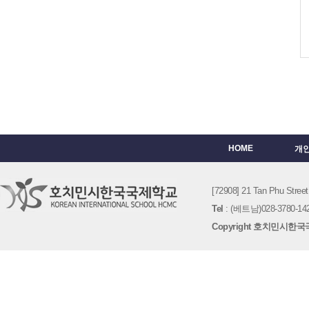
HOME
개
[72908] 21 Tan Phu St
Tel
: (베트남)028-3780-142
Copyright 호치민시한국국제학