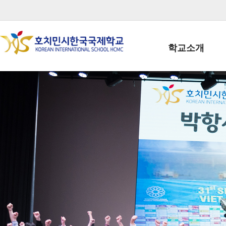
학교소개
학교장인사말
학생회장인사말
학교상징
학교연혁
학교 CI
교직원현황
학생현황
위치/전화
전경사진