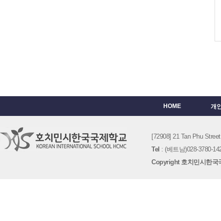
HOME
개
[72908] 21 Tan Phu St
Tel
: (베트남)028-3780-142
Copyright 호치민시한국국제학