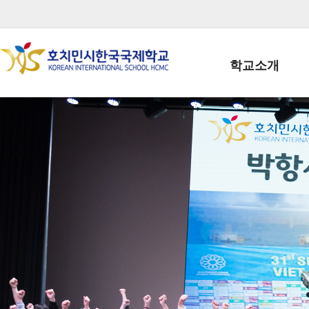
학교소개
학교장인사말
학생회장인사말
학교상징
학교연혁
학교 CI
교직원현황
학생현황
위치/전화
전경사진