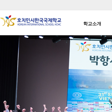
학교소개
학교장인사말
학생회장인사말
학교상징
학교연혁
학교 CI
교직원현황
학생현황
위치/전화
전경사진