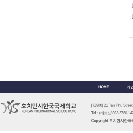
HOME
개
[72908] 21 Tan Phu St
Tel
: (베트남)028-3780-142
Copyright 호치민시한국국제학