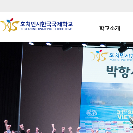
학교소개
학교장인사말
학생회장인사말
학교상징
학교연혁
학교 CI
교직원현황
학생현황
위치/전화
전경사진