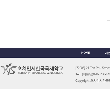
HOME
개
[72908] 21 Tan Phu St
Tel
: (베트남)028-3780-142
Copyright 호치민시한국국제학