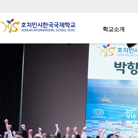
학교소개
학교장인사말
학생회장인사말
학교상징
학교연혁
학교 CI
교직원현황
학생현황
위치/전화
전경사진