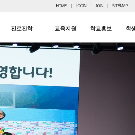
HOME
|
LOGIN
|
JOIN
|
SITEMAP
진로진학
교육지원
학교홍보
학
공지사항 및 입시자료
행정실
보도자료
초등
진로교육
학교 이사회
협력기관현황
중등
드림레터
학교운영위원회
포토갤러리
리
학교발전기금
학교 브로셔
학교건축기금
학교 홍보채널