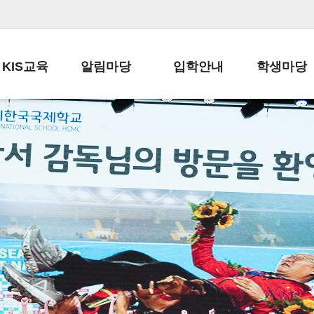
KIS교육
알림마당
입학안내
학생마당
교육목표
공지사항
전편입 전형 안내
학생생활규정
교육과정
가정통신문
전편입 공지사항
봉사활동
학사일정
납부금 안내
전-편입 서류양식
학교신문
일과시간표
주간학습안내
전출 안내
자율진로동아
재외교육기관장
스쿨버스 운행 안내
입학금/수업료
유초등 소식지
성과평가자료
급식안내
교복구입안내
서식자료실
정보공개
학부모방