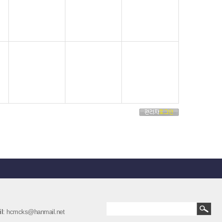
l
: hcmcks@hanmail.net