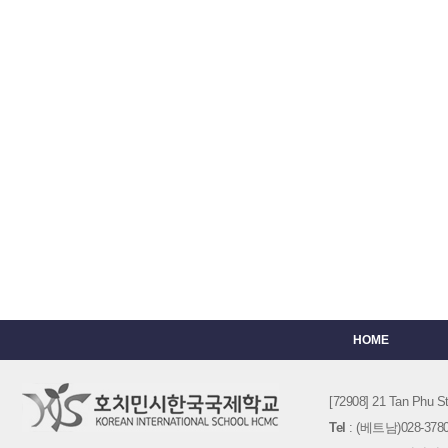
HOME
[72908] 21 Tan Phu
Tel
: (베트남)028-3780-