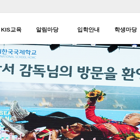
KIS교육
알림마당
입학안내
학생마당
교육목표
공지사항
전편입 전형 안내
학생생활규정
교육과정
가정통신문
전편입 공지사항
봉사활동
학사일정
납부금 안내
전-편입 서류양식
학교신문
일과시간표
주간학습안내
전출 안내
자율진로동아
재외교육기관장
스쿨버스 운행 안내
입학금/수업료
유초등 소식지
성과평가자료
급식안내
교복구입안내
서식자료실
정보공개
학부모방