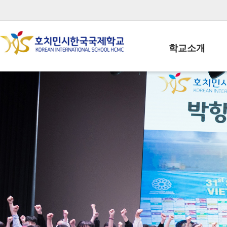
학교소개
학교장인사말
학생회장인사말
학교상징
학교연혁
학교 CI
교직원현황
학생현황
위치/전화
전경사진