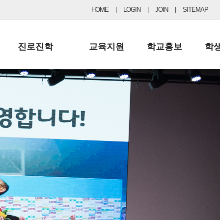
HOME
|
LOGIN
|
JOIN
|
SITEMAP
진로진학
교육지원
학교홍보
학
공지사항 및 입시자료
행정실
보도자료
초등
진로교육
학교 이사회
협력기관현황
중등
드림레터
학교운영위원회
포토갤러리
리
학교발전기금
학교 브로셔
학교건축기금
학교 홍보채널