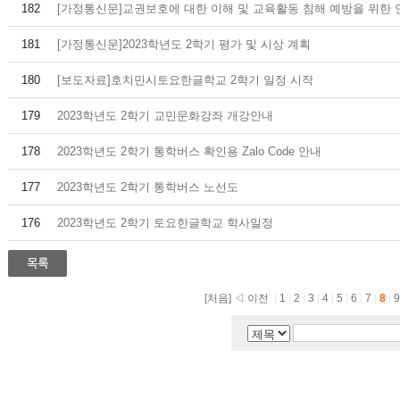
182
[가정통신문]교권보호에 대한 이해 및 교육활동 침해 예방을 위한 
181
[가정통신문]2023학년도 2학기 평가 및 시상 계획
180
[보도자료]호치민시토요한글학교 2학기 일정 시작
179
2023학년도 2학기 교민문화강좌 개강안내
178
2023학년도 2학기 통학버스 확인용 Zalo Code 안내
177
2023학년도 2학기 통학버스 노선도
176
2023학년도 2학기 토요한글학교 학사일정
[처음]
◁ 이전
|
1
|
2
|
3
|
4
|
5
|
6
|
7
|
8
|