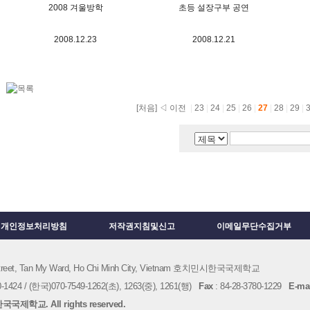
2008 겨울방학
초등 설장구부 공연
2008.12.23
2008.12.21
[처음]
◁ 이전
|
23
|
24
|
25
|
26
|
27
|
28
|
29
|
개인정보처리방침
저작권지침및신고
이메일무단수집거부
 Street, Tan My Ward, Ho Chi Minh City, Vietnam 호치민시한국국제학교
1424 / (한국)070-7549-1262(초), 1263(중), 1261(행)
Fax
: 84-28-3780-1229
E-mai
국제학교. All rights reserved.