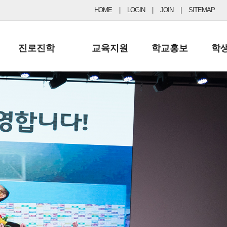
HOME
|
LOGIN
|
JOIN
|
SITEMAP
진로진학
교육지원
학교홍보
학
공지사항 및 입시자료
행정실
보도자료
초등
진로교육
학교 이사회
협력기관현황
중등
드림레터
학교운영위원회
포토갤러리
리
학교발전기금
학교 브로셔
학교건축기금
학교 홍보채널