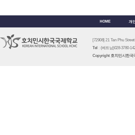
HOME
개
[72908] 21 Tan Phu St
Tel
: (베트남)028-3780-142
Copyright 호치민시한국국제학