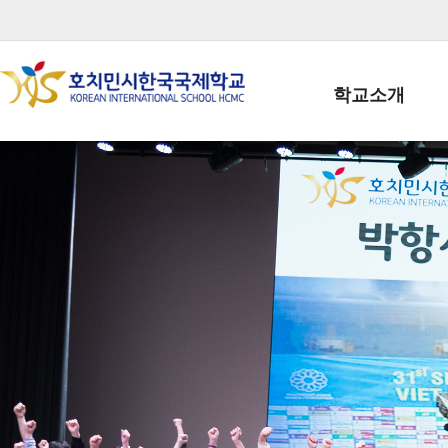
학교소개
학교장인사말
학생회장인사말
학교상징
학교연혁
학교 CI
교직원현황
학생현황
위치/전화
전경사진