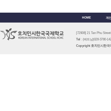
HOME
개
[72908] 21 Tan Phu St
Tel
: (베트남)028-3780-142
Copyright 호치민시한국국제학