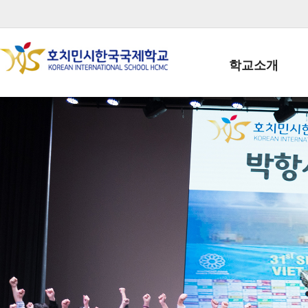
학교소개
학교장인사말
학생회장인사말
학교상징
학교연혁
학교 CI
교직원현황
학생현황
위치/전화
전경사진