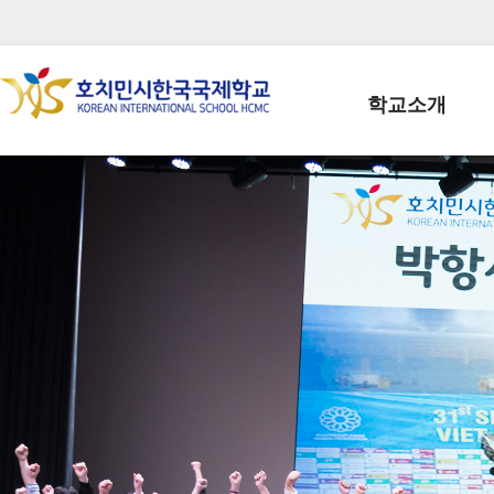
학교소개
학교장인사말
학생회장인사말
학교상징
학교연혁
학교 CI
교직원현황
학생현황
위치/전화
전경사진