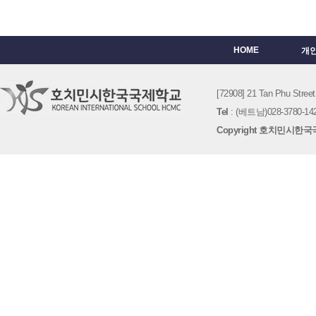
HOME
개
[72908] 21 Tan Phu St
Tel
: (베트남)028-3780-142
Copyright 호치민시한국국제학