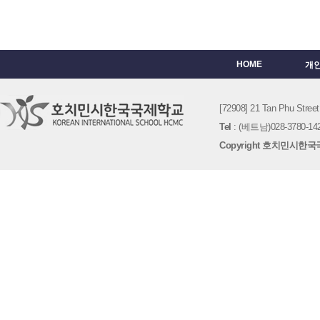
HOME
개
[72908] 21 Tan Phu St
Tel
: (베트남)028-3780-142
Copyright 호치민시한국국제학