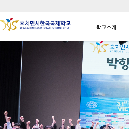
학교소개
학교장인사말
학생회장인사말
학교상징
학교연혁
학교 CI
교직원현황
학생현황
위치/전화
전경사진