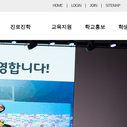
HOME
|
LOGIN
|
JOIN
|
SITEMAP
진로진학
교육지원
학교홍보
학
공지사항 및 입시자료
행정실
보도자료
초등
진로교육
학교 이사회
협력기관현황
중등
드림레터
학교운영위원회
포토갤러리
리
학교발전기금
학교 브로셔
학교건축기금
학교 홍보채널