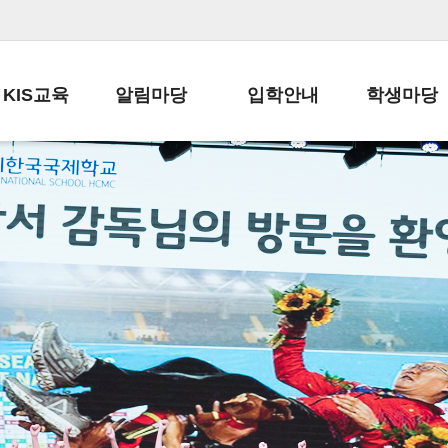
KIS교육
알림마당
입학안내
학생마당
교육목표
공지사항
전편입 전형 안내
학생생활규정
교육과정
가정통신문
전편입 공지사항
봉사활동
학사일정
납부금 안내
전-편입 서류양식
학교신문
일과시간표
주간학습안내
전출 안내
자율진로동아
재외교육기관장
스쿨버스 운행 안내
입학금/수업료
유초등 소식지
성과평가자료
급식안내
교복구입안내
서식자료실
정보공개
학부모방