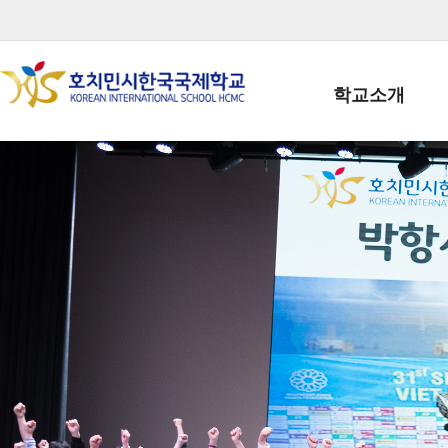
학교소개
학교장인사말
학생회장인사말
학교상징
학교연혁
학교 CI
교직원현황
학생현황
위치/전화
전경사진