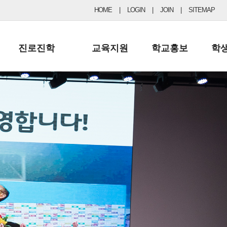
HOME
|
LOGIN
|
JOIN
|
SITEMAP
진로진학
교육지원
학교홍보
학
공지사항 및 입시자료
행정실
보도자료
초등
진로교육
학교 이사회
협력기관현황
중등
드림레터
학교운영위원회
포토갤러리
리
학교발전기금
학교 브로셔
학교건축기금
학교 홍보채널