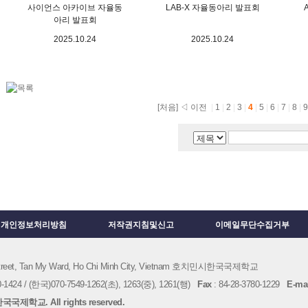
사이언스 아카이브 자율동
LAB-X 자율동아리 발표회
아리 발표회
2025.10.24
2025.10.24
[처음]
◁ 이전
|
1
|
2
|
3
|
4
|
5
|
6
|
7
|
8
|
개인정보처리방침
저작권지침및신고
이메일무단수집거부
 Street, Tan My Ward, Ho Chi Minh City, Vietnam 호치민시한국국제학교
1424 / (한국)070-7549-1262(초), 1263(중), 1261(행)
Fax
: 84-28-3780-1229
E-mai
국제학교. All rights reserved.