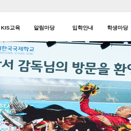
KIS교육
알림마당
입학안내
학생마당
교육목표
공지사항
전편입 전형 안내
학생생활규정
교육과정
가정통신문
전편입 공지사항
봉사활동
학사일정
납부금 안내
전-편입 서류양식
학교신문
일과시간표
주간학습안내
전출 안내
자율진로동아
재외교육기관장
스쿨버스 운행 안내
입학금/수업료
유초등 소식지
성과평가자료
급식안내
교복구입안내
서식자료실
정보공개
학부모방