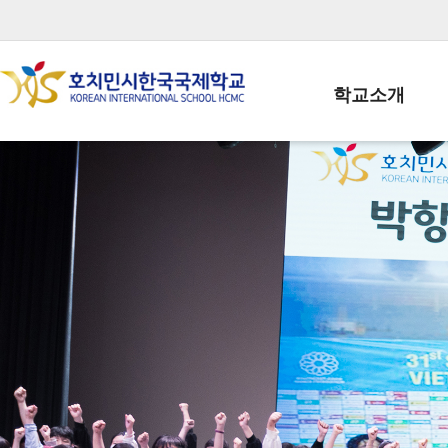
학교소개
학교장인사말
학생회장인사말
학교상징
학교연혁
학교 CI
교직원현황
학생현황
위치/전화
전경사진