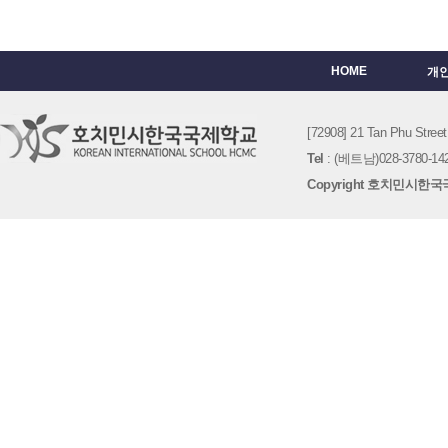
HOME
개
[72908] 21 Tan Phu St
Tel
: (베트남)028-3780-142
Copyright 호치민시한국국제학