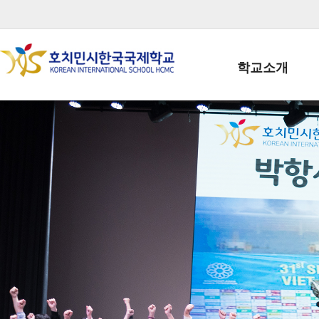
학교소개
학교장인사말
학생회장인사말
학교상징
학교연혁
학교 CI
교직원현황
학생현황
위치/전화
전경사진