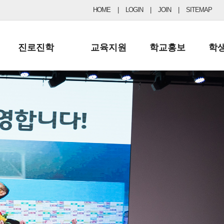
HOME
|
LOGIN
|
JOIN
|
SITEMAP
진로진학
교육지원
학교홍보
학
공지사항 및 입시자료
행정실
보도자료
초등
진로교육
학교 이사회
협력기관현황
중등
드림레터
학교운영위원회
포토갤러리
리
학교발전기금
학교 브로셔
학교건축기금
학교 홍보채널