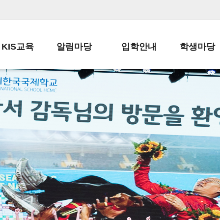
KIS교육
알림마당
입학안내
학생마당
교육목표
공지사항
전편입 전형 안내
학생생활규정
교육과정
가정통신문
전편입 공지사항
봉사활동
학사일정
납부금 안내
전-편입 서류양식
학교신문
일과시간표
주간학습안내
전출 안내
자율진로동아
재외교육기관장
스쿨버스 운행 안내
입학금/수업료
유초등 소식지
성과평가자료
급식안내
교복구입안내
서식자료실
정보공개
학부모방