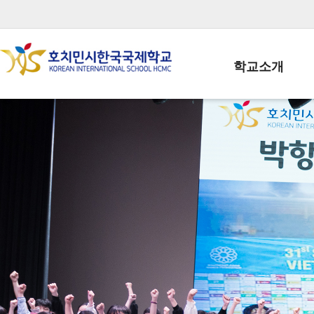
학교소개
학교장인사말
학생회장인사말
학교상징
학교연혁
학교 CI
교직원현황
학생현황
위치/전화
전경사진