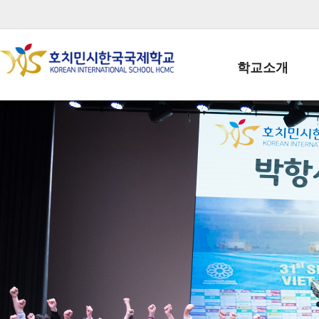
학교소개
학교장인사말
학생회장인사말
학교상징
학교연혁
학교 CI
교직원현황
학생현황
위치/전화
전경사진