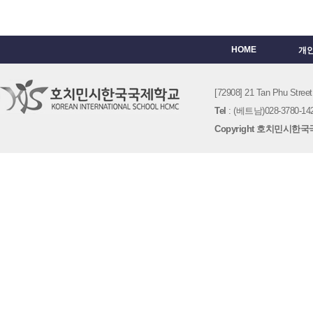
HOME
개
[72908] 21 Tan Phu St
Tel
: (베트남)028-3780-142
Copyright 호치민시한국국제학