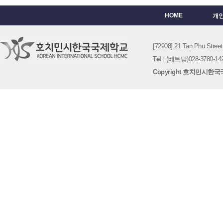
HOME
개
[72908] 21 Tan Phu St
Tel
: (베트남)028-3780-142
Copyright 호치민시한국국제학