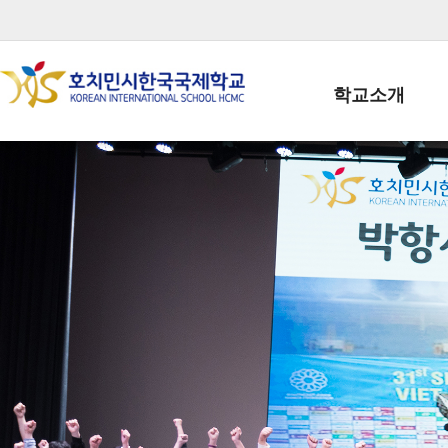
학교소개
학교장인사말
학생회장인사말
학교상징
학교연혁
학교 CI
교직원현황
학생현황
위치/전화
전경사진