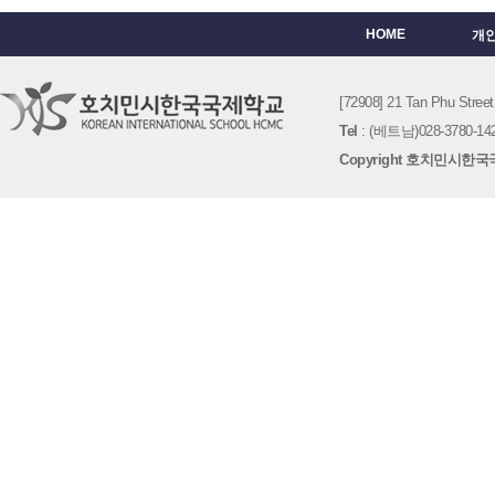
HOME
개
[72908] 21 Tan Phu St
Tel
: (베트남)028-3780-142
Copyright 호치민시한국국제학