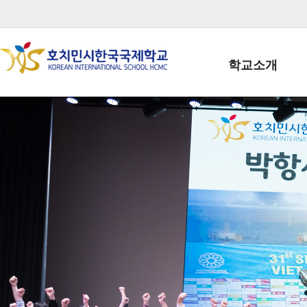
학교소개
학교장인사말
학생회장인사말
학교상징
학교연혁
학교 CI
교직원현황
학생현황
위치/전화
전경사진