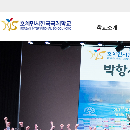
학교소개
학교장인사말
학생회장인사말
학교상징
학교연혁
학교 CI
교직원현황
학생현황
위치/전화
전경사진