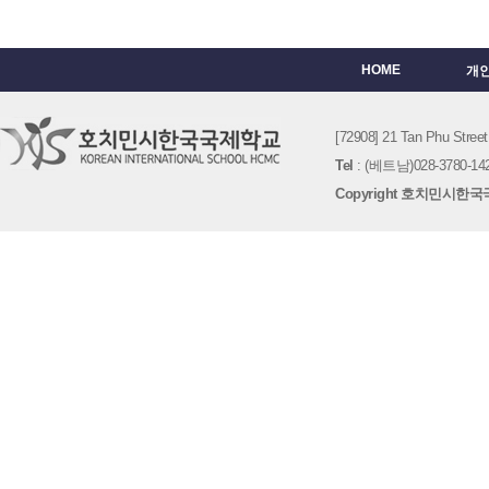
HOME
개
[72908] 21 Tan Phu St
Tel
: (베트남)028-3780-142
Copyright 호치민시한국국제학