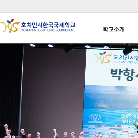
학교소개
학교장인사말
학생회장인사말
학교상징
학교연혁
학교 CI
교직원현황
학생현황
위치/전화
전경사진