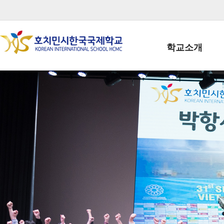
학교소개
학교장인사말
학생회장인사말
학교상징
학교연혁
학교 CI
교직원현황
학생현황
위치/전화
전경사진