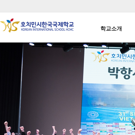
학교소개
학교장인사말
학생회장인사말
학교상징
학교연혁
학교 CI
교직원현황
학생현황
위치/전화
전경사진