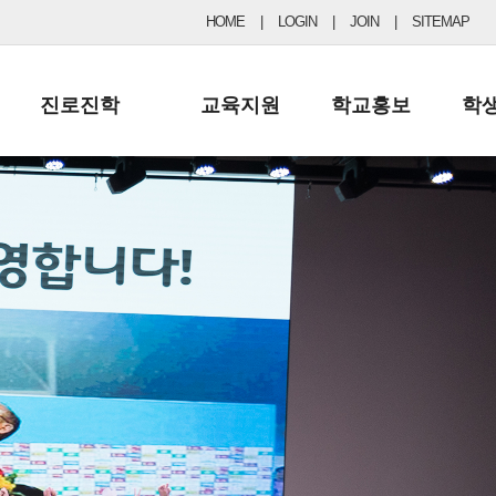
HOME
|
LOGIN
|
JOIN
|
SITEMAP
진로진학
교육지원
학교홍보
학
공지사항 및 입시자료
행정실
보도자료
초등
진로교육
학교 이사회
협력기관현황
중등
드림레터
학교운영위원회
포토갤러리
리
학교발전기금
학교 브로셔
학교건축기금
학교 홍보채널