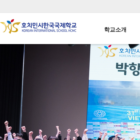
학교소개
학교장인사말
학생회장인사말
학교상징
학교연혁
학교 CI
교직원현황
학생현황
위치/전화
전경사진