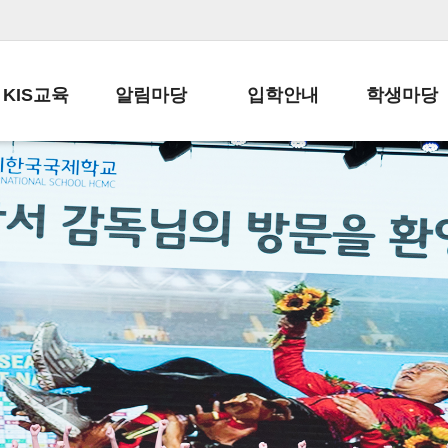
KIS교육
알림마당
입학안내
학생마당
교육목표
공지사항
전편입 전형 안내
학생생활규정
교육과정
가정통신문
전편입 공지사항
봉사활동
학사일정
납부금 안내
전-편입 서류양식
학교신문
일과시간표
주간학습안내
전출 안내
자율진로동아
재외교육기관장
스쿨버스 운행 안내
입학금/수업료
유초등 소식지
성과평가자료
급식안내
교복구입안내
서식자료실
정보공개
학부모방