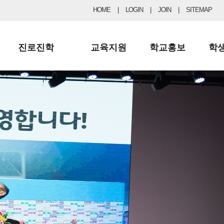
HOME
|
LOGIN
|
JOIN
|
SITEMAP
진로진학
교육지원
학교홍보
학
공지사항 및 입시자료
행정실
보도자료
초등
진로교육
학교 이사회
협력기관현황
중등
드림레터
학교운영위원회
포토갤러리
리
학교발전기금
학교 브로셔
학교건축기금
학교 홍보채널