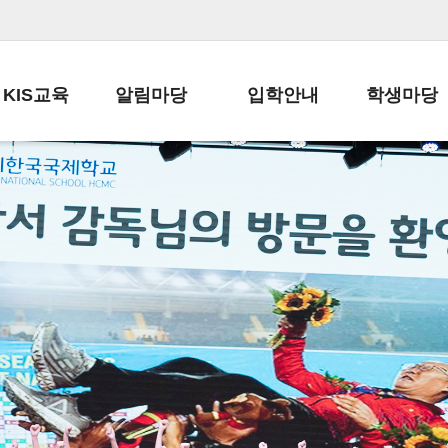
KIS교육
알림마당
입학안내
학생마당
교육목표
공지사항
전편입 전형 안내
학생생활규정
교육과정
가정통신문
전편입 공지사항
봉사활동
학사일정
납부금 안내
전-편입 서류양식
학교신문
일과시간표
주간학습안내
전출 안내
자율진로동아
재외교육기관장
스쿨버스 운행 안내
입학금/수업료
유초등 소식지
성과평가자료
급식안내
교복구입안내
서식자료실
정보공개
학부모방