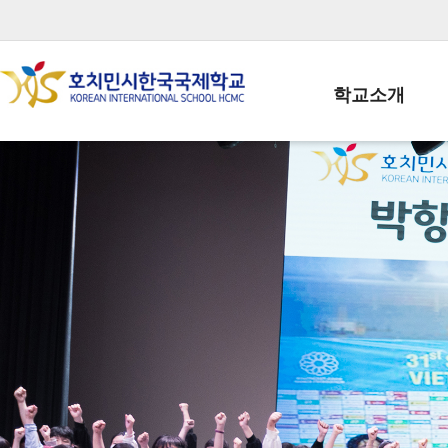
학교소개
학교장인사말
학생회장인사말
학교상징
학교연혁
학교 CI
교직원현황
학생현황
위치/전화
전경사진