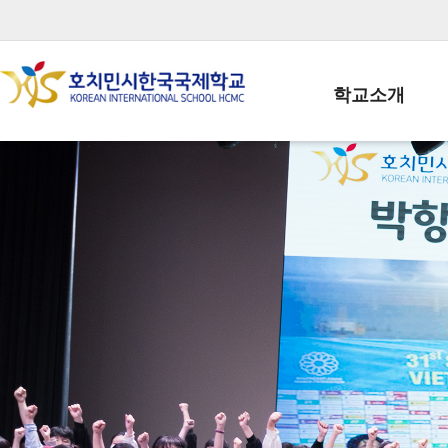
학교소개
학교장인사말
학생회장인사말
학교상징
학교연혁
학교 CI
교직원현황
학생현황
위치/전화
전경사진