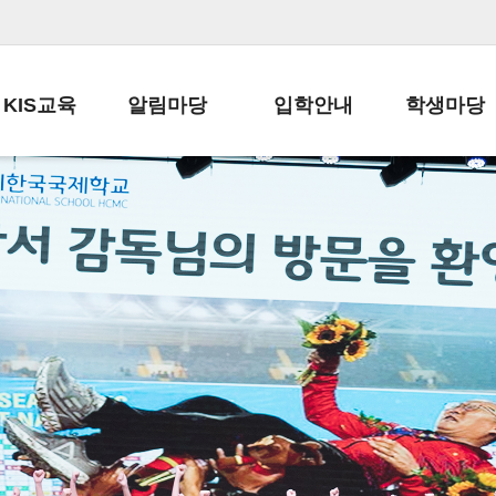
KIS교육
알림마당
입학안내
학생마당
교육목표
공지사항
전편입 전형 안내
학생생활규정
교육과정
가정통신문
전편입 공지사항
봉사활동
학사일정
납부금 안내
전-편입 서류양식
학교신문
일과시간표
주간학습안내
전출 안내
자율진로동아
재외교육기관장
스쿨버스 운행 안내
입학금/수업료
유초등 소식지
성과평가자료
급식안내
교복구입안내
서식자료실
정보공개
학부모방