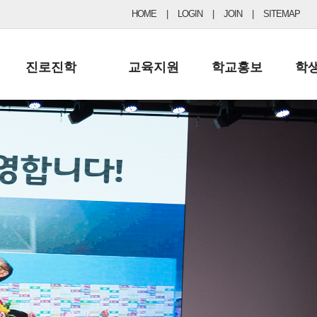
HOME
|
LOGIN
|
JOIN
|
SITEMAP
진로진학
교육지원
학교홍보
학
공지사항 및 입시자료
행정실
보도자료
초등
진로교육
학교 이사회
협력기관현황
중등
드림레터
학교운영위원회
포토갤러리
리
학교발전기금
학교 브로셔
학교건축기금
학교 홍보채널