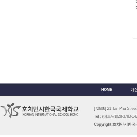
HOME
개
[72908] 21 Tan Phu St
Tel
: (베트남)028-3780-142
Copyright 호치민시한국국제학