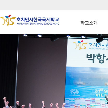
학교소개
학교장인사말
학생회장인사말
학교상징
학교연혁
학교 CI
교직원현황
학생현황
위치/전화
전경사진