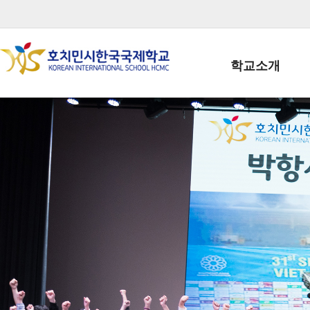
학교소개
학교장인사말
학생회장인사말
학교상징
학교연혁
학교 CI
교직원현황
학생현황
위치/전화
전경사진