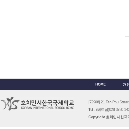
HOME
개
[72908] 21 Tan Phu St
Tel
: (베트남)028-3780-142
Copyright 호치민시한국국제학