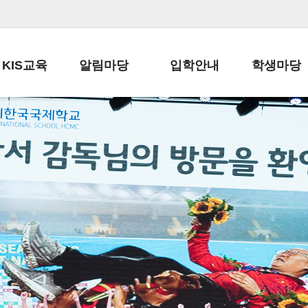
KIS교육
알림마당
입학안내
학생마당
교육목표
공지사항
전편입 전형 안내
학생생활규정
교육과정
가정통신문
전편입 공지사항
봉사활동
학사일정
납부금 안내
전-편입 서류양식
학교신문
일과시간표
주간학습안내
전출 안내
자율진로동아
재외교육기관장
스쿨버스 운행 안내
입학금/수업료
유초등 소식지
성과평가자료
급식안내
교복구입안내
서식자료실
정보공개
학부모방