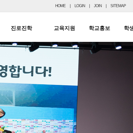
HOME
|
LOGIN
|
JOIN
|
SITEMAP
진로진학
교육지원
학교홍보
학
공지사항 및 입시자료
행정실
보도자료
초등
진로교육
학교 이사회
협력기관현황
중등
드림레터
학교운영위원회
포토갤러리
리
학교발전기금
학교 브로셔
학교건축기금
학교 홍보채널