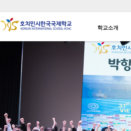
학교소개
학교장인사말
학생회장인사말
학교상징
학교연혁
학교 CI
교직원현황
학생현황
위치/전화
전경사진