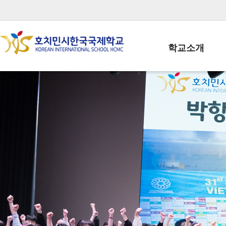
학교소개
학교장인사말
학생회장인사말
학교상징
학교연혁
학교 CI
교직원현황
학생현황
위치/전화
전경사진