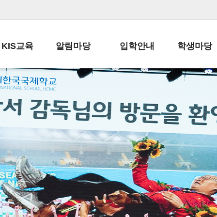
KIS교육
알림마당
입학안내
학생마당
교육목표
공지사항
전편입 전형 안내
학생생활규정
교육과정
가정통신문
전편입 공지사항
봉사활동
학사일정
납부금 안내
전-편입 서류양식
학교신문
일과시간표
주간학습안내
전출 안내
자율진로동아
재외교육기관장
스쿨버스 운행 안내
입학금/수업료
유초등 소식지
성과평가자료
급식안내
교복구입안내
서식자료실
정보공개
학부모방