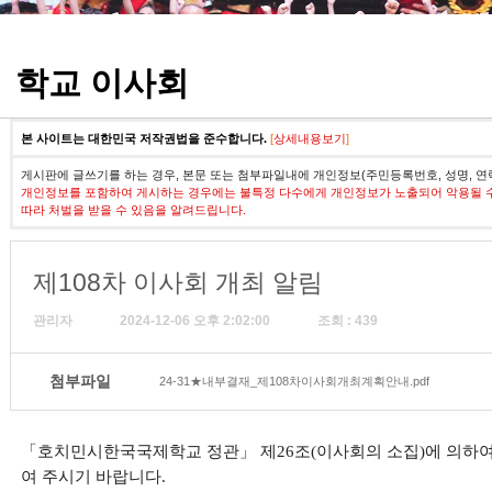
정기고사 기출문제
학교 이사회
본 사이트는 대한민국 저작권법을 준수합니다.
[
상세내용보기
]
게시판에 글쓰기를 하는 경우, 본문 또는 첨부파일내에 개인정보(주민등록번호, 성명, 연
개인정보를 포함하여 게시하는 경우에는 불특정 다수에게 개인정보가 노출되어 악용될 
따라 처벌을 받을 수 있음을 알려드립니다.
제108차 이사회 개최 알림
관리자
2024-12-06 오후 2:02:00
조회 : 439
첨부파일
24-31★내부결재_제108차이사회개최계획안내.pdf
「
호치민시한국국제학교 정관
」
제
26
조
(
이사회의 소집
)
에 의하여
여 주시기 바랍니다
.