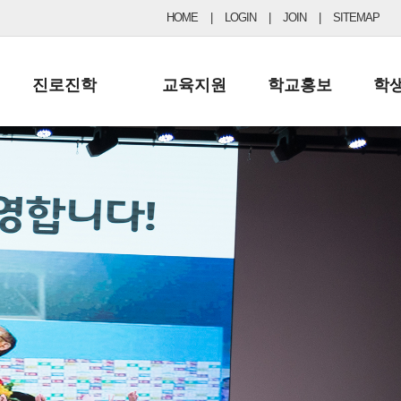
HOME
|
LOGIN
|
JOIN
|
SITEMAP
진로진학
교육지원
학교홍보
학
공지사항 및 입시자료
행정실
보도자료
초등
진로교육
학교 이사회
협력기관현황
중등
드림레터
학교운영위원회
포토갤러리
리
학교발전기금
학교 브로셔
학교건축기금
학교 홍보채널